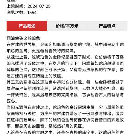
上架时间：2024-07-25
浏览次数：1554
产品概述
价格/平方米
产品特点
桐油金砖之琥珀色
在古建的世界里，金砖宛如低调而华贵的宝藏。其中那呈现出琥
珀色的金砖，更是蕴含着独特的韵味。
从视觉上看，这琥珀色的金砖似是凝固了时光。它仿佛将千万缕
阳光揉进了砖体之中，在岁月的沉淀下，闪耀着如琥珀般温润而
醇厚的色泽。这种颜色既不张扬，又有着无法忽视的存在感，像
是古建的灵魂在砖面上的映照。
其工艺的精湛在这琥珀色中得以充分体现。每一块金砖都经过了
复杂而严苛的制作流程，从选料到烧制，无数匠人精心打磨。那
一抹琥珀色，是高温与技艺的完美结晶，它承载着古人的智慧与
匠心。
当阳光洒落在古建之上，琥珀色的金砖熠熠生辉。它与周围的雕
梁画栋相互映衬，为庄严的古建筑增添了一份典雅与神秘。漫步
在这样的建筑中，脚下的琥珀色金砖仿佛在诉说着昔日的辉煌故
事，那是历史的回音，是悠悠岁月的见证。
无论是在宫殿的大殿之中，还是在古朴的庙宇里，这琥珀色的古