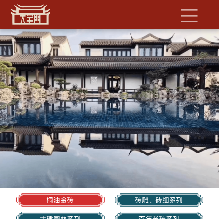
桐油金砖
砖雕、砖细系列
古建园林系列
百年老砖系列